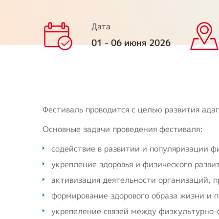
Предприятия ВОИ
Полезный опы
Вступить в ВОИ
Дата
01 - 06 июня 2026
Устав ВОИ
Мы в рабочих
группах
Отчеты
Фестиваль проводится с целью развития адап
Основные задачи проведения фестиваля:
Ежегодный обзор
деятельности ВОИ
содействие в развитии и популяризации ф
укрепление здоровья и физического разви
активизация деятельности организаций, п
формирование здорового образа жизни и 
укрепеление связей между физкультурно-