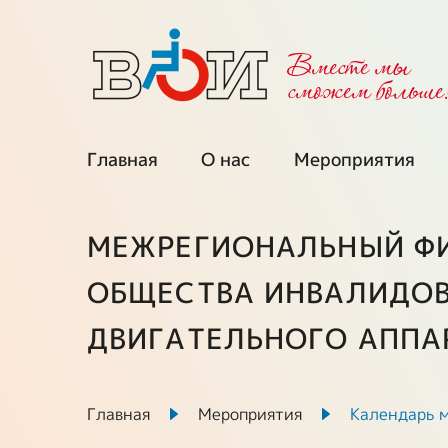
Вместе мы
cможем больше
Главная
О нас
Мероприятия
Об организации
Календарь
мероприятий
МЕЖРЕГИОНАЛЬНЫЙ ФИ
Региональные
организации
Мы приглаша
ОБЩЕСТВА ИНВАЛИДОВ
Межрегиональные
Проекты при
ДВИГАТЕЛЬНОГО АППА
советы
поддержке ФП
Выборные органы
Ключевые про
Главная
Мероприятия
Календарь 
ВОИ