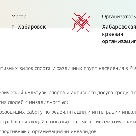
транспорт
т
Образование и
Место
Организатор
активный образ
г. Хабаровск
Хабаровска
жизни
краевая
организаци
Ответы на часто
задаваемые
вопросы
тивных видов спорта у различных групп населения в РФ
Опросы ВОИ
Бесплатная
изической культуры спорта и активного досуга среди л
юридическая
тия людей с инвалидностью;
помощь инвалидам
в РФ
роводящих работу по реабилитации и интеграции инвал
потребности людей с инвалидностью к систематическим
спортивными организациями инвалидов;