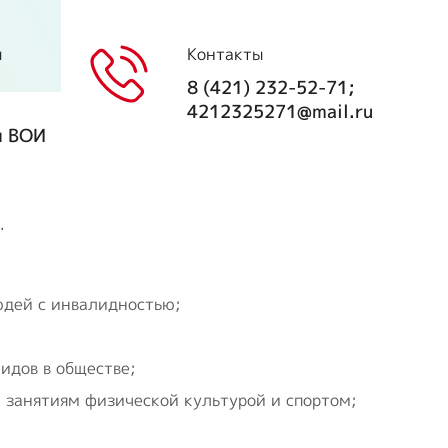
Положение о
первичной ячейке
ы
Контакты
(организации) ВОИ
я
8 (421) 232-52-71;
4212325271@mail.ru
Положения и
я ВОИ
регламенты
Концепция
реабилитационного
.
центра
Опросы ВЦИОМ
юдей с инвалидностью;
идов в обществе;
 занятиям физической культурой и спортом;