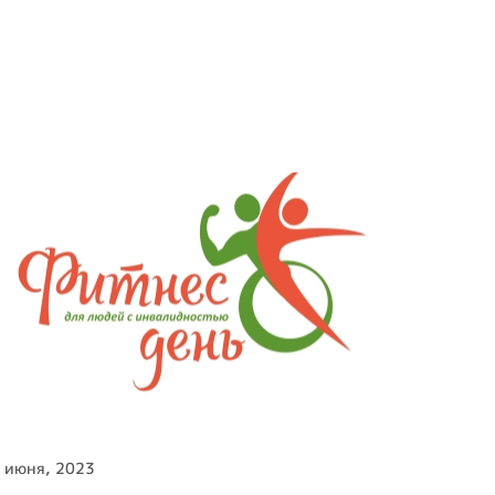
Положение о
первичной ячейке
(организации) ВОИ
Положения и
регламенты
Концепция
реабилитационного
центра
Опросы ВЦИОМ
 июня, 2023