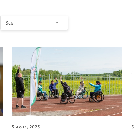
транспорт
т
Образование и
активный образ
Все
жизни
Ответы на часто
задаваемые
вопросы
Опросы ВОИ
Бесплатная
юридическая
помощь инвалидам
в РФ
5 июня, 2023
5