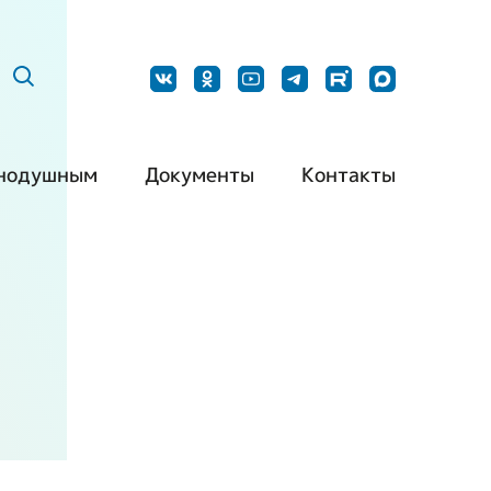
нодушным
Документы
Контакты
ить нашу
Постановления
Наши контакты
дукцию
Методические
Контакты для
барьерная
рекомендации
СМИ
да
Типовой устав РО
Обращения
ть волонтером
ВОИ
граждан
ть партнером
Типовой устав МО
ВОИ