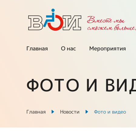
Вместе мы
cможем больше
Главная
О нас
Мероприятия
Об организации
Календарь
мероприятий
ФОТО И ВИ
Региональные
организации
Мы приглаша
Межрегиональные
Проекты при
советы
поддержке ФП
Главная
Новости
Фото и видео
Выборные органы
Ключевые про
ВОИ