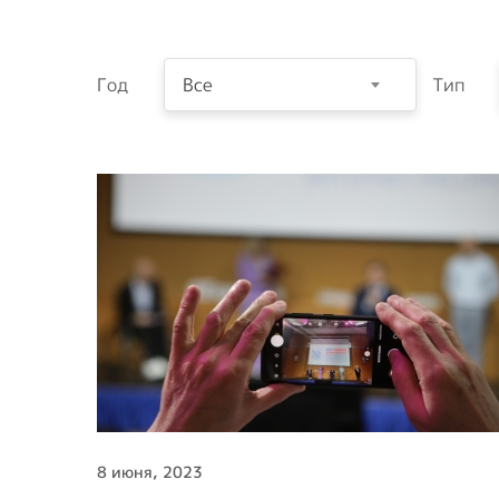
Предприятия ВОИ
Полезный опы
Вступить в ВОИ
Год
Все
Тип
Устав ВОИ
Мы в рабочих
группах
Отчеты
Ежегодный обзор
деятельности ВОИ
8 июня, 2023