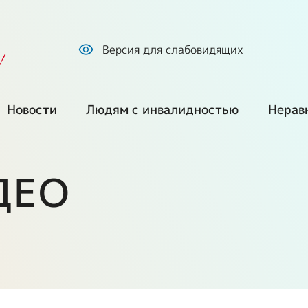
Версия для слабовидящих
!
Новости
Людям с инвалидностью
Нерав
Все новости
Обратиться по
Куп
вопросам
про
ДЕО
социальной
Наша позиция
защиты
ем
Без
сре
СМИ о нас
Оформление
инвалидности и
Г
Ста
Фото и видео
получение ТСР
екты
Ста
Путешествия и