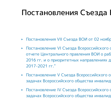
Предприятия ВОИ
Полезный опы
Постановления Съезда
Вступить в ВОИ
Устав ВОИ
Мы в рабочих
Постановления VII Съезда ВОИ от 02 ноябр
группах
Постановление VI Съезда Всероссийского 
отчете Центрального правления ВОИ о раб
Отчеты
2016 гг. и о приоритетных направлениях 
2017-2021 гг."
Ежегодный обзор
деятельности ВОИ
Постановление V Съезда Всероссийского 
задачах Всероссийского общества инвалид
Постановление IV Съезда Всероссийского
задачах Всероссийского общества инвалид