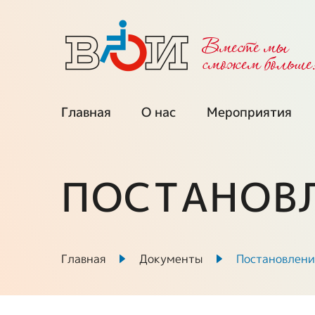
Вместе мы
cможем больше
Главная
О нас
Мероприятия
Об организации
Календарь
мероприятий
ПОСТАНОВ
Региональные
организации
Мы приглаша
Межрегиональные
Проекты при
советы
поддержке ФП
Главная
Документы
Постановлени
Выборные органы
Ключевые про
ВОИ