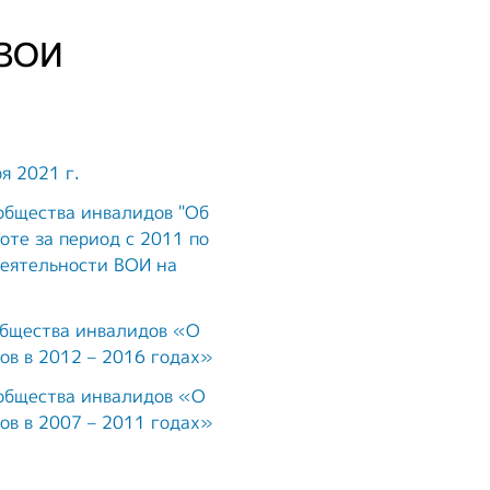
транспорт
т
 ВОИ
Образование и
активный образ
жизни
Ответы на часто
я 2021 г.
задаваемые
вопросы
общества инвалидов "Об
оте за период с 2011 по
деятельности ВОИ на
Опросы ВОИ
Бесплатная
общества инвалидов «О
юридическая
ов в 2012 – 2016 годах»
помощь инвалидам
 общества инвалидов «О
в РФ
ов в 2007 – 2011 годах»