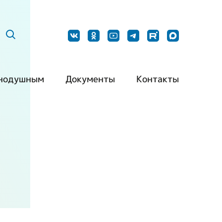
нодушным
Документы
Контакты
ить нашу
Постановления
Наши контакты
дукцию
Методические
Контакты для
барьерная
рекомендации
СМИ
да
Типовой устав РО
Обращения
ть волонтером
ВОИ
граждан
ть партнером
Типовой устав МО
ВОИ