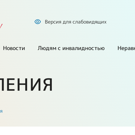
Версия для слабовидящих
!
Новости
Людям с инвалидностью
Нерав
Все новости
Обратиться по
Куп
вопросам
про
ЛЕНИЯ
социальной
Наша позиция
защиты
ем
Без
сре
СМИ о нас
Оформление
инвалидности и
Г
Ста
Фото и видео
я
получение ТСР
екты
Ста
Путешествия и