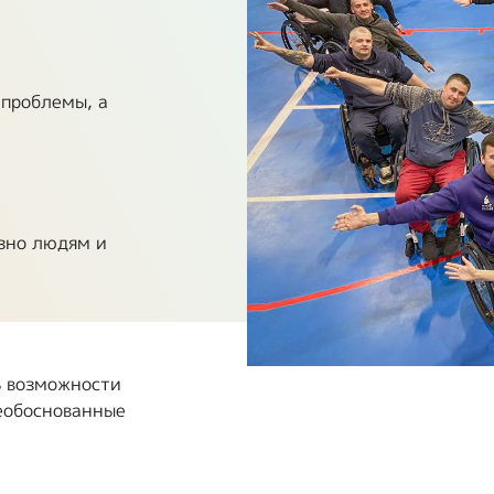
транспорт
т
Образование и
активный образ
 проблемы, а
жизни
Ответы на часто
задаваемые
вопросы
езно людям и
Опросы ВОИ
Бесплатная
юридическая
помощь инвалидам
ь возможности
в РФ
необоснованные