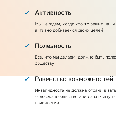
Предприятия ВОИ
Полезный опы
Активность
Вступить в ВОИ
Мы не ждем, когда кто-то решит наши
Устав ВОИ
активно добиваемся своих целей
Мы в рабочих
Полезность
группах
Все, что мы делаем, должно быть пол
Отчеты
обществу
Ежегодный обзор
деятельности ВОИ
Равенство возможностей
Инвалидность не должна ограничиват
человека в обществе или давать ему 
привилегии