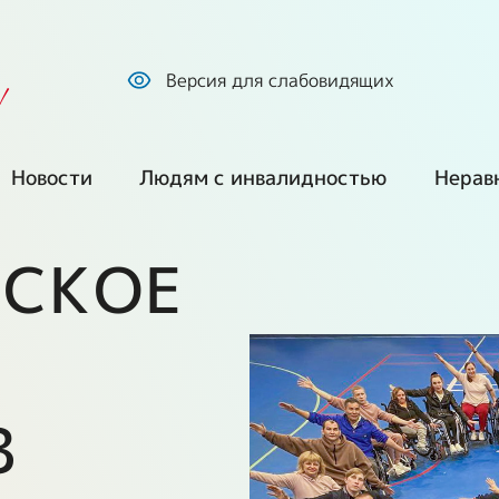
Версия для слабовидящих
!
Новости
Людям с инвалидностью
Нерав
Все новости
Обратиться по
Куп
вопросам
про
ЙСКОЕ
социальной
Наша позиция
защиты
ем
Без
сре
СМИ о нас
Оформление
инвалидности и
Г
Ста
Фото и видео
получение ТСР
В
екты
Ста
Путешествия и