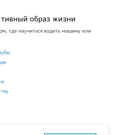
ктивный образ жизни
ом, где научиться водить машину или
лубы
дов
ки
ству