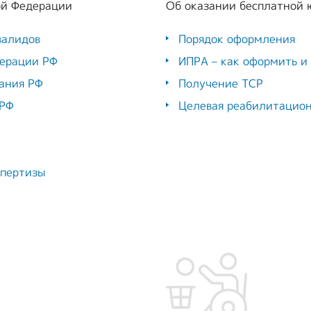
ой Федерации
Об оказании бесплатной
валидов
Порядок оформления
дерации РФ
ИПРА – как оформить и
ания РФ
Получение ТСР
 РФ
Целевая реабилитацион
спертизы