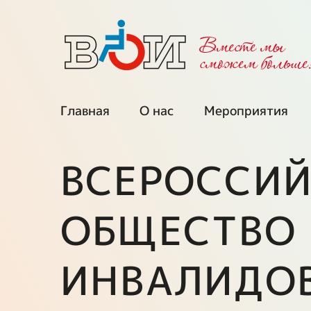
Вместе мы
cможем больше
Главная
О нас
Мероприятия
Об организации
Календарь
мероприятий
ВСЕРОССИ
Региональные
организации
Мы приглаша
ОБЩЕСТВО
Межрегиональные
Проекты при
советы
поддержке ФП
ИНВАЛИДО
Выборные органы
Ключевые про
ВОИ