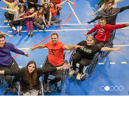
Положение о
первичной ячейке
(организации) ВОИ
Положения и
регламенты
Концепция
реабилитационного
центра
Опросы ВЦИОМ
1
2
3
4
5