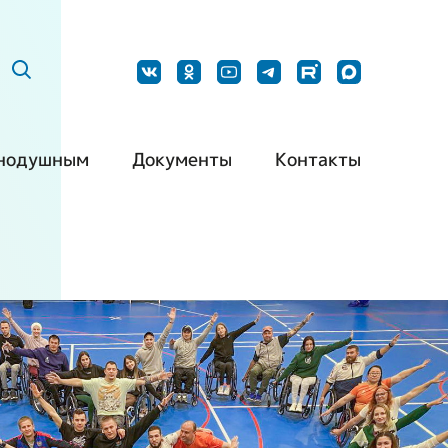
нодушным
Документы
Контакты
ить нашу
Постановления
Наши контакты
дукцию
Методические
Контакты для
барьерная
рекомендации
СМИ
да
Типовой устав РО
Обращения
ть волонтером
ВОИ
граждан
ть партнером
Типовой устав МО
ВОИ