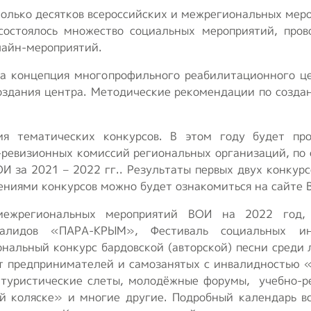
колько десятков всероссийских и межрегиональных мер
 состоялось множество социальных мероприятий, пр
лайн-мероприятий.
а концепция многопрофильного реабилитационного це
создания центра. Методические рекомендации по созда
ия тематических конкурсов. В этом году будет пр
евизионных комиссий региональных организаций, по 
 за 2021 – 2022 гг.. Результаты первых двух конкурс
жениями конкурсов можно будет ознакомиться на сайте 
межрегиональных мероприятий ВОИ на 2022 год, 
нвалидов «ПАРА-КРЫМ», Фестиваль социальных ин
нальный конкурс бардовской (авторской) песни среди
лет предпринимателей и самозанятых с инвалидностью 
 туристические слеты, молодёжные форумы, учебно-
й коляске» и многие другие. Подробный календарь в