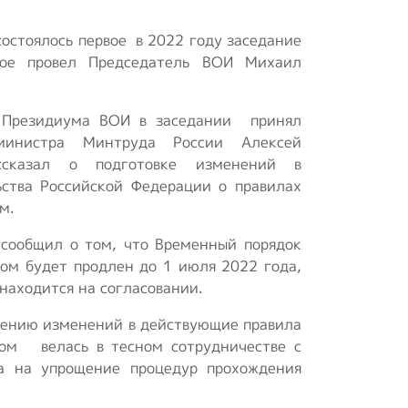
Положение о
состоялось первое в 2022 году заседание
первичной ячейке
рое провел Председатель ВОИ Михаил
(организации) ВОИ
Положения и
 Президиума ВОИ в заседании принял
регламенты
министра Минтруда России Алексей
ссказал о подготовке изменений в
Концепция
ьства Российской Федерации о правилах
реабилитационного
м.
центра
 сообщил о том, что Временный порядок
ом будет продлен до 1 июля 2022 года,
Опросы ВЦИОМ
находится на согласовании.
сению изменений в действующие правила
ом велась в тесном сотрудничестве с
а на упрощение процедур прохождения