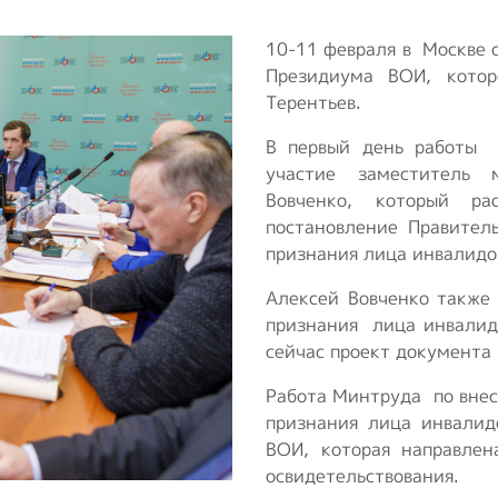
транспорт
т
10-11 февраля в Москве 
Образование и
Президиума ВОИ, кото
активный образ
Терентьев.
жизни
В первый день работы
Ответы на часто
участие заместитель 
задаваемые
Вовченко, который ра
вопросы
постановление Правител
признания лица инвалидо
Опросы ВОИ
Алексей Вовченко также
Бесплатная
признания лица инвалид
юридическая
сейчас проект документа 
помощь инвалидам
Работа Минтруда по вне
в РФ
признания лица инвалид
ВОИ, которая направлен
освидетельствования.