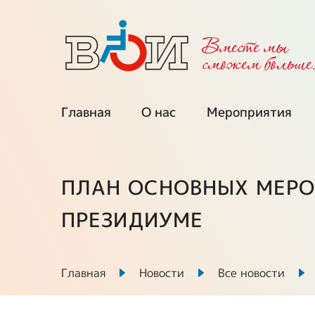
Вместе мы
cможем больше
Главная
О нас
Мероприятия
Об организации
Календарь
мероприятий
Региональные
ПЛАН ОСНОВНЫХ МЕРОП
организации
Мы приглаша
ПРЕЗИДИУМЕ
Межрегиональные
Проекты при
советы
поддержке ФП
Главная
Новости
Все новости
Выборные органы
Ключевые про
ВОИ