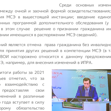
Среди основных измен
между очной и заочной формой освидетельствования
ия МСЭ в вышестоящей инстанции; введение единог
енных программой дополнительного обследования (у 
, в этом случае решение о признании гражданина ин
ании имеющихся в распоряжении МСЭ сведений).
ений является отмена права гражданина без инвалидн
ля принятия других решений в компетенции МСЭ (в 
 ВОИ насторожено относится к данному предложени
Э, например, для внесения изменений в ИПРА.
итоги работы за 2021
ев отметил, что за
 взаимодействию с
предоставляя свои
менений в различные
 года вступает в силу
орому обязательство