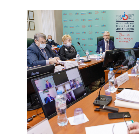
Предприятия ВОИ
Полезный опы
Вступить в ВОИ
Устав ВОИ
Мы в рабочих
группах
Отчеты
Ежегодный обзор
деятельности ВОИ