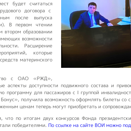
ест будет считаться
рудового договора с
нным после выпуска
и). В первом чтении
м втором образовании
 имеющих возможности
ьности. Расширение
оприятий, которые
средств материнского
ество с ОАО «РЖД»,
ые аспекты доступности подвижного состава и приво
 программу для пассажиров с I группой инвалидности
нус», получила возможность оформлять билеты со ски
иженным ценам теперь могут приобретать и сопровожда
 что по итогам двух конкурсов Фонда президентски
стали победителями.
По ссылке на сайте ВОИ можно под