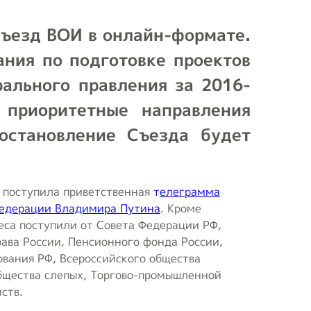
Положение о
Съезд ВОИ в онлайн-формате.
первичной ячейке
(организации) ВОИ
ания по подготовке проектов
ального правления за 2016-
Положения и
регламенты
 приоритетные направления
остановление Съезда будет
Концепция
реабилитационного
центра
а поступила приветственная
т
елеграмма
Опросы ВЦИОМ
Федерации Владимира Путина
. Кроме
еса поступили от Совета Федерации РФ,
ава России, Пенсионного фонда России,
ования РФ, Всероссийского общества
общества слепых, Торгово-промышленной
ств.