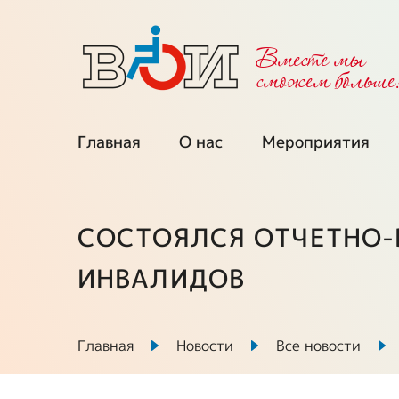
Вместе мы
cможем больше
Главная
О нас
Мероприятия
Об организации
Календарь
мероприятий
Региональные
СОСТОЯЛСЯ ОТЧЕТНО-
организации
Мы приглаша
ИНВАЛИДОВ
Межрегиональные
Проекты при
советы
поддержке ФП
Главная
Новости
Все новости
Выборные органы
Ключевые про
ВОИ