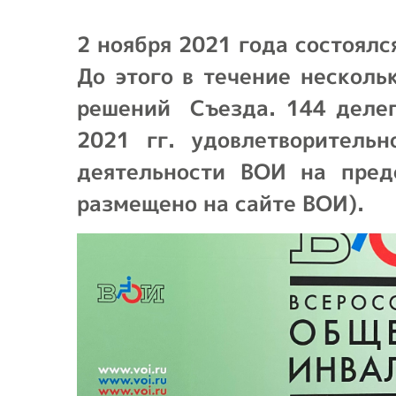
Предприятия ВОИ
Полезный опы
2 ноября 2021 года состоял
Вступить в ВОИ
До этого в течение несколь
Устав ВОИ
решений Съезда. 144 делег
Мы в рабочих
2021 гг. удовлетворитель
группах
деятельности ВОИ на пред
Отчеты
размещено на сайте ВОИ).
Ежегодный обзор
деятельности ВОИ