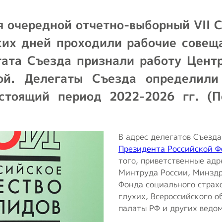
транспорт
т
ся очередной отчетно-выборный VII 
Образование и
активный образ
ких дней проходили рабочие совещ
жизни
ата Съезда признали работу Центр
Ответы на часто
ной. Делегаты Съезда определили
задаваемые
стоящий период 2022-2026 гг. (П
вопросы
Опросы ВОИ
В адрес делегатов Съезд
Бесплатная
Президента Российской 
юридическая
того, приветственные адр
помощь инвалидам
Минтруда России, Минздр
в РФ
Фонда социального страх
глухих, Всероссийского 
палаты РФ и других ведом