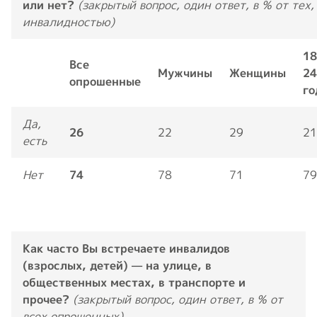
или нет?
(закрытый вопрос, один ответ, в % от тех,
инвалидностью)
18
Все
Мужчины
Женщины
24
опрошенные
го
Да,
26
22
29
21
есть
Нет
74
78
71
79
Как часто Вы встречаете инвалидов
(взрослых, детей) — на улице, в
общественных местах, в транспорте и
прочее?
(закрытый вопрос, один ответ, в % от
всех опрошенных)