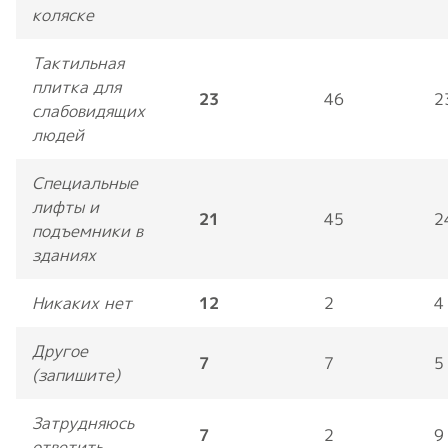
коляске
Тактильная
плитка для
23
46
2
слабовидящих
людей
Специальные
лифты и
21
45
2
подъемники в
зданиях
Никаких нет
12
2
4
Другое
7
7
5
(запишите)
Затрудняюсь
7
2
9
ответить