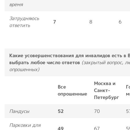
время
Затрудняюсь
7
8
6
ответить
Какие усовершенствования для инвалидов есть в
выбрать любое число ответов
(закрытый вопрос, лю
опрошенных)
Москва и
Все
Г
Санкт-
опрошенные
м
Петербург
Пандусы
52
70
5
Парковки для
49
67
5