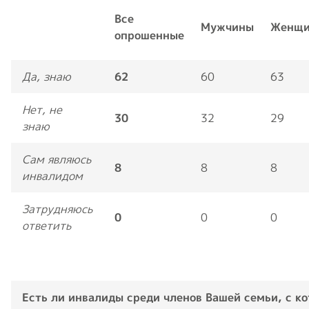
Все
Мужчины
Женщ
опрошенные
Да, знаю
62
60
63
Нет, не
30
32
29
знаю
Сам являюсь
8
8
8
инвалидом
Затрудняюсь
0
0
0
ответить
Есть ли инвалиды среди членов Вашей семьи, с к