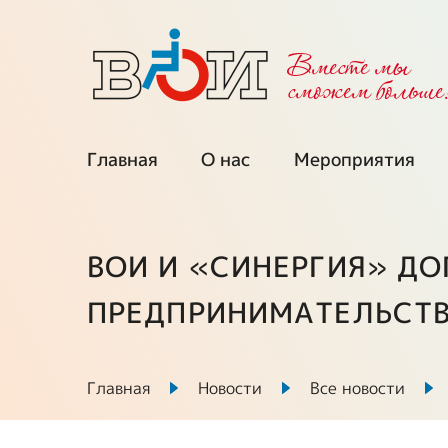
Вместе мы
cможем больше
Главная
О нас
Мероприятия
Об организации
Календарь
мероприятий
Региональные
ВОИ И «СИНЕРГИЯ» Д
организации
Мы приглаша
ПРЕДПРИНИМАТЕЛЬСТ
Межрегиональные
Проекты при
советы
поддержке ФП
Главная
Новости
Все новости
Выборные органы
Ключевые про
ВОИ