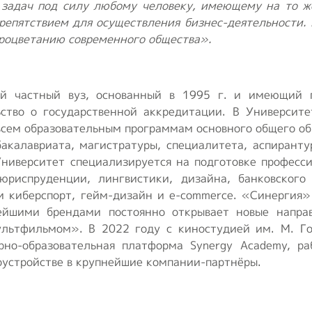
 задач под силу любому человеку, имеющему на то 
репятствием для осуществления бизнес-деятельности.
роцветанию современного общества».
 частный вуз, основанный в 1995 г. и имеющий г
ьство о государственной аккредитации. В Университ
м образовательным программам основного общего обра
бакалавриата, магистратуры, специалитета, аспирант
Университет специализируется на подготовке професс
 юриспруденции, лингвистики, дизайна, банковского
 и киберспорт, гейм-дизайн и e-commerce. «Синергия»
нейшими брендами постоянно открывает новые напра
льтфильмом». В 2022 году с киностудией им. М. Го
рно-образовательная платформа Synergy Academy, р
оустройстве в крупнейшие компании-партнёры.