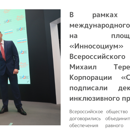
транспорт
т
В рамках X
Образование и
активный образ
международног
жизни
на площа
Ответы на часто
«Инносоци
задаваемые
Всероссийско
вопросы
Михаил Тер
Опросы ВОИ
Корпорации «
Бесплатная
подписали де
юридическая
инклюзивного п
помощь инвалидам
в РФ
Всероссийское общество
договорились объедин
обеспечения равног