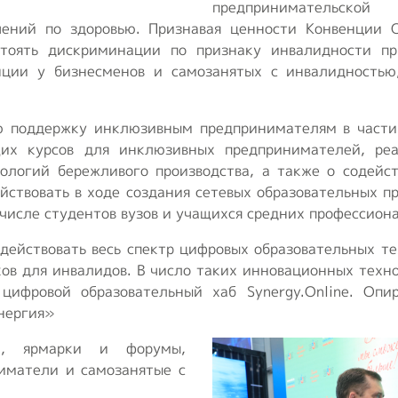
предпринимательско
ений по здоровью. Признавая ценности Конвенции 
стоять дискриминации по признаку инвалидности п
енции у бизнесменов и самозанятых с инвалидностью
 поддержку инклюзивным предпринимателям в части 
их курсов для инклюзивных предпринимателей, ре
нологий бережливого производства, а также о содейс
ствовать в ходе создания сетевых образовательных п
числе студентов вузов и учащихся средних профессион
действовать весь спектр цифровых образовательных те
ов для инвалидов. В число таких инновационных техно
цифровой образовательный хаб Synergy.Online. Опи
нергия»
ли, ярмарки и форумы,
иматели и самозанятые с