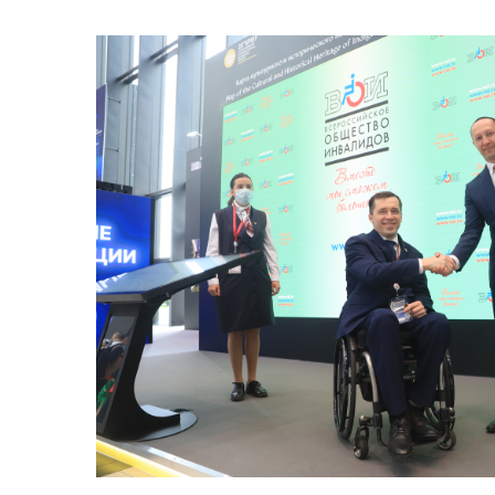
Предприятия ВОИ
Полезный опы
Вступить в ВОИ
Устав ВОИ
Мы в рабочих
группах
Отчеты
Ежегодный обзор
деятельности ВОИ