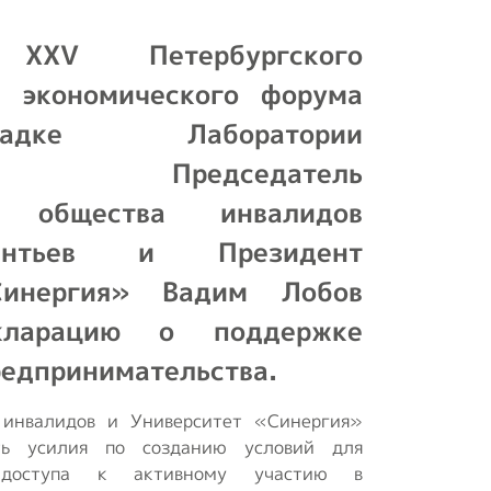
Положение о
XV Петербургского
первичной ячейке
(организации) ВОИ
о экономического форума
дке Лаборатории
Положения и
регламенты
ум» Председатель
го общества инвалидов
Концепция
реабилитационного
ентьев и Президент
центра
Синергия» Вадим Лобов
Опросы ВЦИОМ
кларацию о поддержке
редпринимательства.
 инвалидов и Университет «Синергия»
ить усилия по созданию условий для
о доступа к активному участию в