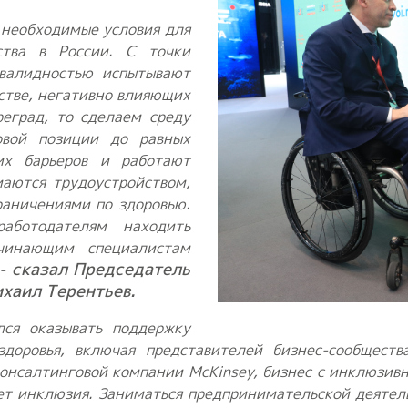
 необходимые условия для
ства в России. С точки
валидностью испытывают
стве, негативно влияющих
реград, то сделаем среду
овой позиции до равных
их барьеров и работают
аются трудоустройством,
раничениями по здоровью.
ботодателям находить
чинающим специалистам
сказал
Председатель
 -
хаил Терентьев.
ся оказывать поддержку
доровья, включая представителей бизнес-сообщест
консалтинговой компании McKinsey, бизнес с инклюзив
ует инклюзия. Заниматься предпринимательской деяте