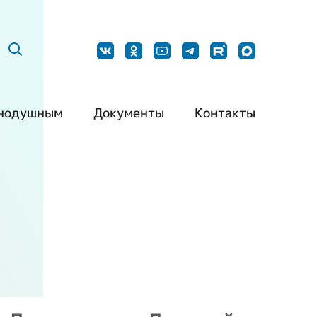
нодушным
Документы
Контакты
ить нашу
Постановления
Наши контакты
дукцию
Методические
Контакты для
барьерная
рекомендации
СМИ
да
Типовой устав РО
Обращения
ть волонтером
ВОИ
граждан
ть партнером
Типовой устав МО
ВОИ