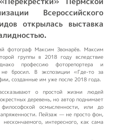
 «Перекрестки» Пермской
Положение о
изации Всероссийского
первичной ячейке
идов открылась выставка
(организации) ВОИ
алидностью.
Положения и
регламенты
ий фотограф Максим Звонарёв. Максим
торой группы в 2018 году вследствие
Концепция
однако профессию фоторепортера и
реабилитационного
 не бросил. В экспозиции «Где-то за
центра
ии, созданные им уже после 2018 года.
Опросы ВЦИОМ
рассказывают о простой жизни людей
 окрестных деревень, но автор поднимает
 философской осмысленности, или до
апряженности. Пейзаж — не просто фон,
 нескончаемого, интересного, как сама