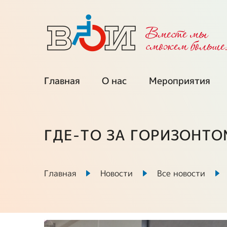
Вместе мы
cможем больше
Главная
О нас
Мероприятия
Об организации
Календарь
мероприятий
Региональные
ГДЕ-ТО ЗА ГОРИЗОНТ
организации
Мы приглаша
Межрегиональные
Проекты при
Главная
Новости
Все новости
советы
поддержке ФП
Выборные органы
Ключевые про
ВОИ