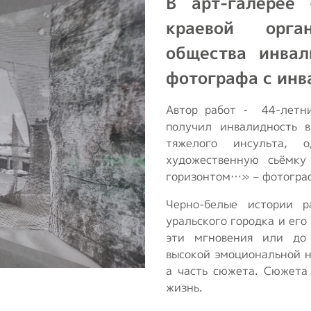
В арт-галерее
транспорт
т
краевой орган
Образование и
общества инвал
активный образ
жизни
фотографа с инв
Ответы на часто
Автор работ - 44-летн
задаваемые
получил инвалидность в
вопросы
тяжелого инсульта, 
художественную сьёмку
Опросы ВОИ
горизонтом…» – фотограф
Бесплатная
Черно-белые истории 
юридическая
уральского городка и его
помощь инвалидам
эти мгновения или до
в РФ
высокой эмоциональной н
а часть сюжета. Сюжета
жизнь.