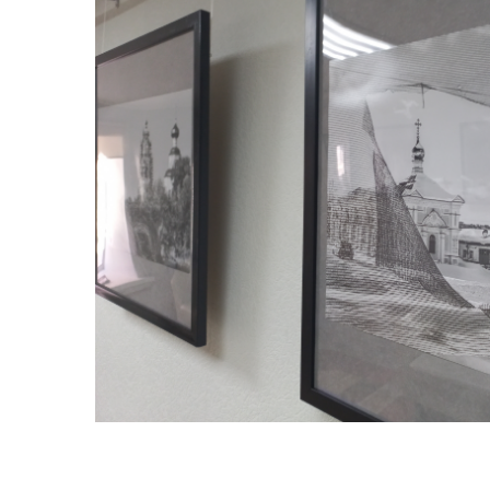
Предприятия ВОИ
Полезный опы
Вступить в ВОИ
Устав ВОИ
Мы в рабочих
группах
Отчеты
Ежегодный обзор
деятельности ВОИ