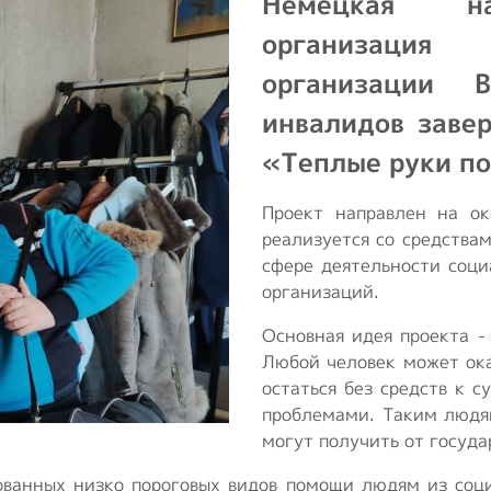
Немецкая на
транспорт
т
организация
Образование и
организации В
активный образ
жизни
инвалидов заве
«Теплые руки п
Ответы на часто
задаваемые
вопросы
Проект направлен на о
реализуется со средства
Опросы ВОИ
сфере деятельности соц
организаций.
Бесплатная
Основная идея проекта -
юридическая
Любой человек может ока
помощь инвалидам
остаться без средств к 
в РФ
проблемами. Таким людя
могут получить от госуда
ованных низко пороговых видов помощи людям из соц