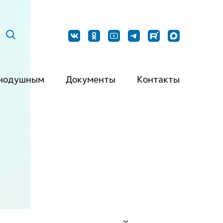
нодушным
Документы
Контакты
ить нашу
Постановления
Наши контакты
дукцию
Методические
Контакты для
барьерная
рекомендации
СМИ
да
Типовой устав РО
Обращения
ть волонтером
ВОИ
граждан
ть партнером
Типовой устав МО
ВОИ