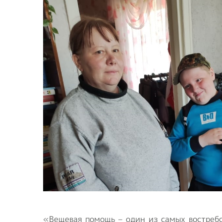
Предприятия ВОИ
Полезный опы
Вступить в ВОИ
Устав ВОИ
Мы в рабочих
группах
Отчеты
Ежегодный обзор
деятельности ВОИ
«Вещевая помощь – один из самых востреб