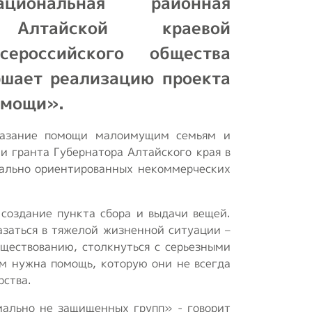
циональная районная
Положение о
 Алтайской краевой
первичной ячейке
сероссийского общества
(организации) ВОИ
ршает реализацию проекта
Положения и
омощи».
регламенты
казание помощи малоимущим семьям и
Концепция
ми гранта Губернатора Алтайского края в
реабилитационного
иально ориентированных некоммерческих
центра
Опросы ВЦИОМ
 создание пункта сбора и выдачи вещей.
заться в тяжелой жизненной ситуации –
существованию, столкнуться с серьезными
м нужна помощь, которую они не всегда
рства.
иально не защищенных групп» - говорит