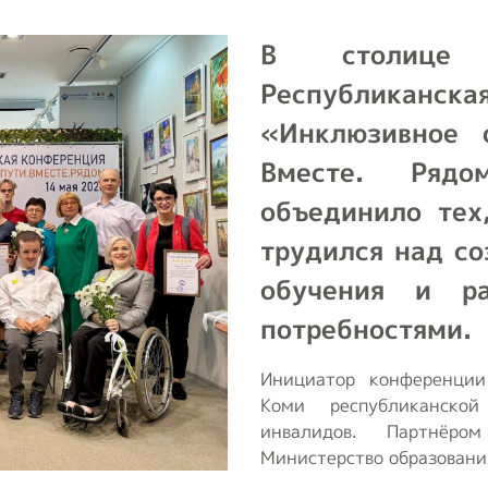
транспорт
т
В столице
Образование и
активный образ
Республик
жизни
«Инклюзивное 
Ответы на часто
Вместе. Рядо
задаваемые
объединило тех
вопросы
трудился над со
Опросы ВОИ
обучения и р
Бесплатная
потребностями.
юридическая
помощь инвалидам
Инициатор конференции
в РФ
Коми республиканской
инвалидов. Партнёро
Министерство образовани