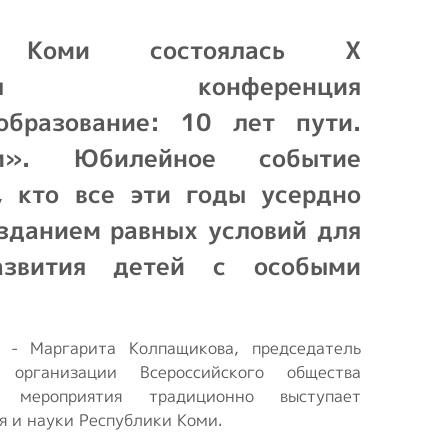
Положение о
 Коми состоялась X
первичной ячейке
(организации) ВОИ
анская конференция
образование: 10 лет пути.
Положения и
регламенты
м». Юбилейное событие
, кто все эти годы усердно
Концепция
реабилитационного
зданием равных условий для
центра
азвития детей с особыми
Опросы ВЦИОМ
 - Маргарита Колпащикова, председатель
 организации Всероссийского общества
м мероприятия традиционно выступает
я и науки Республики Коми.