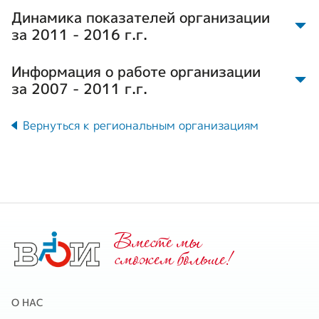
Динамика показателей организации
за 2011 - 2016 г.г.
Информация о работе организации
за 2007 - 2011 г.г.
На 01.01.2011 г.
Вернуться к региональным организациям
Численность членов ВОИ,
3949
чел.,
285 дети-инв.
в т.ч. инвалидов, чел.:
285
Вместе мы
1 группы, чел.
489
cможем больше!
2492
2 группы, чел.
О НАС