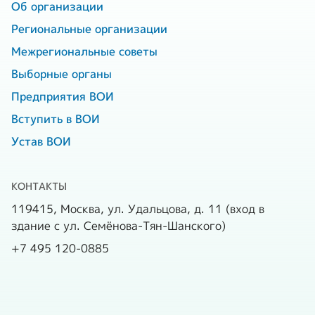
Об организации
683
3 группы, чел.
Региональные организации
Межрегиональные советы
Число местных
26
Выборные органы
организаций
Предприятия ВОИ
Число первичных
163
Вступить в ВОИ
организаций
Устав ВОИ
Число функциональных
7
подразде­лений
КОНТАКТЫ
119415, Москва, ул. Удальцова, д. 11 (вход в
Число коммерческих
-
здание с ул. Семёнова-Тян-Шанского)
организаций
+7 495 120-0885
Численность работающих
-
в ор­ганизации и
предприятиях, чел.,
в т. ч. инвалидов, чел.
-