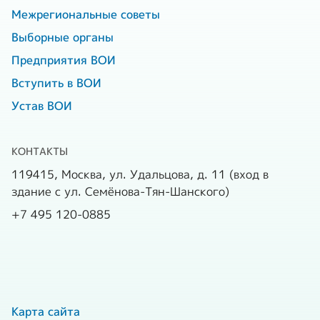
Количество первичных
Межрегиональные советы
215
организаций
Количество местных
24
Выборные органы
организаций
Предприятия ВОИ
Количество
функциональных
36
Вступить в ВОИ
Количество первичных
230
подразделений
Устав ВОИ
организаций
Количество
КОНТАКТЫ
коммерческих
9
119415, Москва, ул. Удальцова, д. 11 (вход в
организаций
здание с ул. Семёнова-Тян-Шанского)
Численность работающих
+7 495 120-0885
в организации и на
159
предприятиях, чел.,
в т. ч. инвалидов, чел.
107
Карта сайта
Средства, направленные