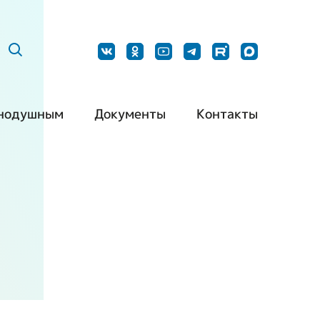
нодушным
Документы
Контакты
ить нашу
Постановления
Наши контакты
дукцию
Методические
Контакты для
барьерная
рекомендации
СМИ
да
Типовой устав РО
Обращения
ть волонтером
ВОИ
граждан
ть партнером
Типовой устав МО
ВОИ