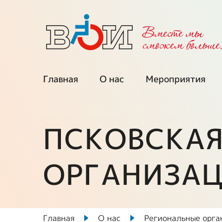
Вместе мы
cможем больше
Главная
О нас
Мероприятия
Об организации
Календарь
мероприятий
ПСКОВСКАЯ
Региональные
организации
Мы приглаша
ОРГАНИЗАЦ
Межрегиональные
Проекты при
советы
поддержке ФП
Выборные органы
Ключевые про
ВОИ
Главная
О нас
Региональные орга