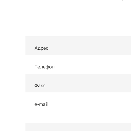
Предприятия ВОИ
Полезный опы
Вступить в ВОИ
Устав ВОИ
Мы в рабочих
Адрес
группах
Отчеты
Телефон
Ежегодный обзор
Факс
деятельности ВОИ
e-mail