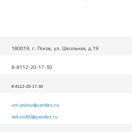
транспорт
т
Образование и
активный образ
жизни
Ответы на часто
180019, г. Псков, ул. Школьная, д.19
задаваемые
вопросы
8-8112-20-17-30
Опросы ВОИ
Бесплатная
8-8112-20-17-30
юридическая
помощь инвалидам
voi-pskov@yandex.ru
в РФ
sekvoi60@yandex.ru