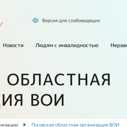
Версия для слабовидящих
!
Новости
Людям с инвалидностью
Нерав
Все новости
Обратиться по
Куп
вопросам
про
 ОБЛАСТНАЯ
социальной
Наша позиция
защиты
ем
Без
сре
СМИ о нас
ИЯ ВОИ
Оформление
инвалидности и
Г
Ста
Фото и видео
получение ТСР
екты
Ста
Путешествия и
низации
Псковская областная организация ВОИ