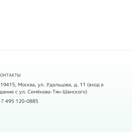
7 251
На
7 251
006 г.
01.01.2011г.
536
9221
2 031
4 684
852
КОНТАКТЫ
11
2602
19415, Москва, ул. Удальцова, д. 11 (вход в
213
5476
дание с ул. Семёнова-Тян-Шанского)
+7 495 120-0885
13
247