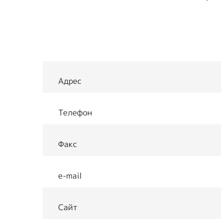
Предприятия ВОИ
Полезный опы
Вступить в ВОИ
Устав ВОИ
Мы в рабочих
Адрес
группах
Отчеты
Телефон
Ежегодный обзор
Факс
деятельности ВОИ
e-mail
Сайт