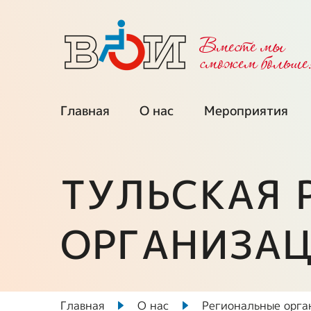
Вместе мы
cможем больше
Главная
О нас
Мероприятия
Об организации
Календарь
мероприятий
ТУЛЬСКАЯ 
Региональные
организации
Мы приглаша
ОРГАНИЗАЦ
Межрегиональные
Проекты при
советы
поддержке ФП
Выборные органы
Ключевые про
ВОИ
Главная
О нас
Региональные орга