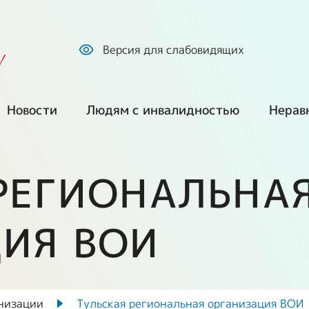
Версия для слабовидящих
!
Новости
Людям с инвалидностью
Нерав
Все новости
Обратиться по
Куп
вопросам
про
РЕГИОНАЛЬНА
социальной
Наша позиция
защиты
ем
Без
сре
СМИ о нас
ИЯ ВОИ
Оформление
инвалидности и
Г
Ста
Фото и видео
получение ТСР
екты
Ста
Путешествия и
низации
Тульская региональная организация ВОИ