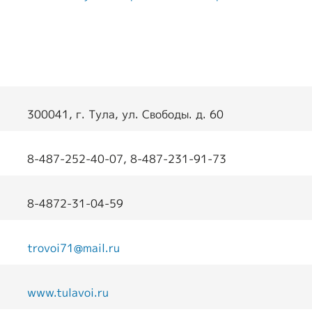
транспорт
т
Образование и
активный образ
жизни
Ответы на часто
300041, г. Тула, ул. Свободы. д. 60
задаваемые
вопросы
8-487-252-40-07, 8-487-231-91-73
Опросы ВОИ
Бесплатная
8-4872-31-04-59
юридическая
помощь инвалидам
trovoi71@mail.ru
в РФ
www.tulavoi.ru