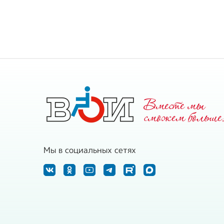
Всего членов ВОИ, в том числе инвалидов
1 группы
2 группы
З группы
2006 год
Вместе мы
Законных представителей инвалидов, че
cможем больше
Других членов ВОИ, чел.
Мы в социальных сетях
Количество членов ВОИ, проживающих в 
чел.
Всего местных организаций
Всего первичных организаций