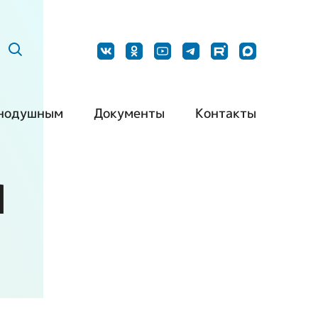
нодушным
Документы
Контакты
ить нашу
Постановления
Наши контакты
дукцию
Я
Методические
Контакты для
барьерная
рекомендации
СМИ
да
Типовой устав РО
Обращения
ть волонтером
ВОИ
граждан
ть партнером
Типовой устав МО
ВОИ