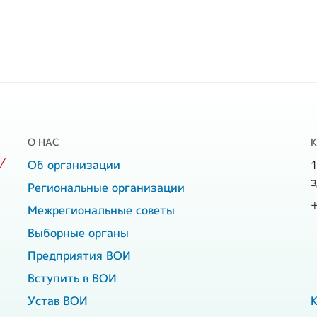
, чел.:
13537
950
8300
3181
О НАС
л.
760
!
Об организации
1
з
Региональные организации
346
Межрегиональные советы
домах- интернатах,
Выборные органы
48
Предприятия ВОИ
26
Вступить в ВОИ
Устав ВОИ
К
110