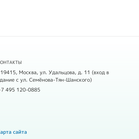
10643
807
4558
3882
КОНТАКТЫ
976
19415, Москва, ул. Удальцова, д. 11 (вход в
дание с ул. Семёнова-Тян-Шанского)
420
+7 495 120-0885
86
25
арта сайта
110