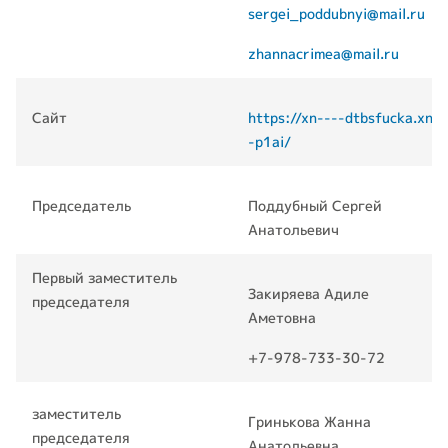
sergei_poddubnyi@mail.ru
zhannacrimea@mail.ru
Сайт
https://xn----dtbsfucka.xn-
-p1ai/
Председатель
Поддубный Сергей
Анатольевич
Первый заместитель
Закиряева Адиле
председателя
Аметовна
+7-978-733-30-72
заместитель
Гринькова Жанна
председателя
Анатольевна