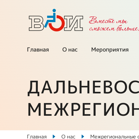
Вместе мы
cможем больше
Главная
О нас
Мероприятия
Об организации
Календарь
мероприятий
ДАЛЬНЕВО
Региональные
организации
Мы приглаша
МЕЖРЕГИО
Межрегиональные
Проекты при
советы
поддержке ФП
Выборные органы
Ключевые про
ВОИ
Главная
О нас
Межрегиональные 