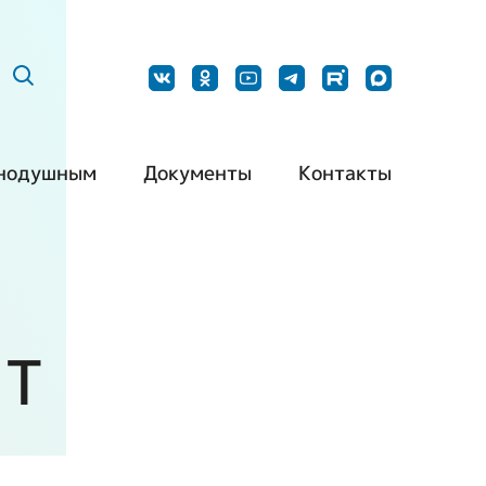
нодушным
Документы
Контакты
ить нашу
Постановления
Наши контакты
дукцию
Методические
Контакты для
барьерная
рекомендации
СМИ
да
ЕТ
Типовой устав РО
Обращения
ть волонтером
ВОИ
граждан
ть партнером
Типовой устав МО
ВОИ