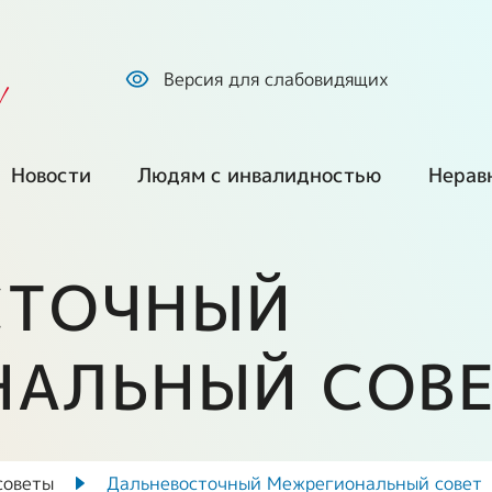
Версия для слабовидящих
!
Новости
Людям с инвалидностью
Нерав
Все новости
Обратиться по
Куп
вопросам
про
СТОЧНЫЙ
социальной
Наша позиция
защиты
ем
Без
сре
СМИ о нас
НАЛЬНЫЙ СОВ
Оформление
инвалидности и
Г
Ста
Фото и видео
получение ТСР
екты
Ста
Путешествия и
советы
Дальневосточный Межрегиональный совет