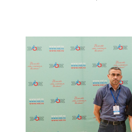
Предприятия ВОИ
Полезный опы
Вступить в ВОИ
Устав ВОИ
Мы в рабочих
группах
Отчеты
Ежегодный обзор
деятельности ВОИ