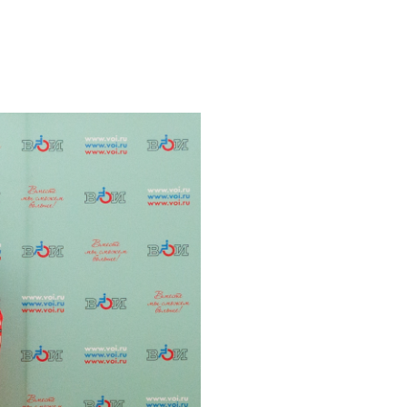
Положение о
первичной ячейке
(организации) ВОИ
Положения и
регламенты
Концепция
реабилитационного
центра
Опросы ВЦИОМ