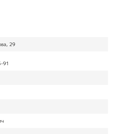
Положение о
первичной ячейке
(организации) ВОИ
Положения и
регламенты
ова, 29
Концепция
5-91
реабилитационного
центра
Опросы ВЦИОМ
ич