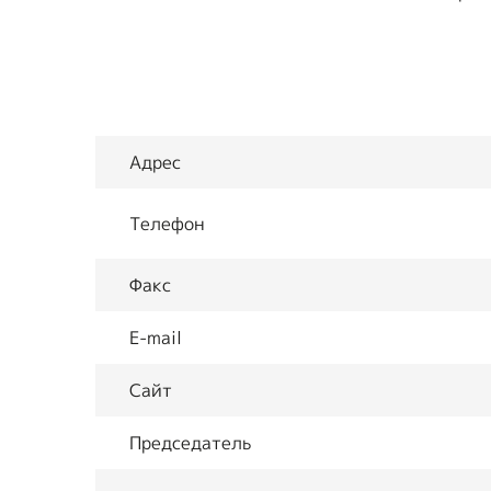
Предприятия ВОИ
Полезный опы
Вступить в ВОИ
Устав ВОИ
Адрес
Мы в рабочих
группах
Телефон
Отчеты
Факс
Ежегодный обзор
деятельности ВОИ
E-mail
Сайт
Председатель