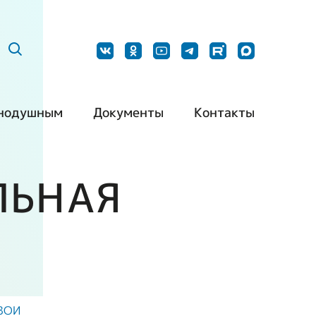
нодушным
Документы
Контакты
ить нашу
Постановления
Наши контакты
дукцию
ЛЬНАЯ
Методические
Контакты для
барьерная
рекомендации
СМИ
да
Типовой устав РО
Обращения
ть волонтером
ВОИ
граждан
ть партнером
Типовой устав МО
ВОИ
 ВОИ