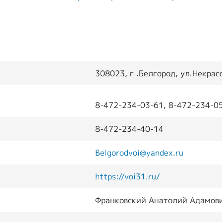
транспорт
т
Образование и
активный образ
жизни
Ответы на часто
308023, г .Белгород, ул.Некрас
задаваемые
вопросы
8-472-234-03-61, 8-472-234-0
Опросы ВОИ
8-472-234-40-14
Бесплатная
Belgorodvoi@yandex.ru
юридическая
помощь инвалидам
https://voi31.ru/
в РФ
Франковский Анатолий Адамов