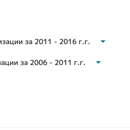
зации за 2011 - 2016 г.г.
ции за 2006 - 2011 г.г.
На 01.01.2011 г.
66652
На
65483
01.01.2006 г.
4332
73168
48155