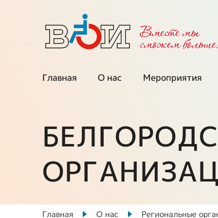
Вместе мы
cможем больше
Главная
О нас
Мероприятия
Об организации
Календарь
мероприятий
БЕЛГОРОДС
Региональные
организации
Мы приглаша
ОРГАНИЗАЦ
Межрегиональные
Проекты при
советы
поддержке ФП
Выборные органы
Ключевые про
ВОИ
Главная
О нас
Региональные орга