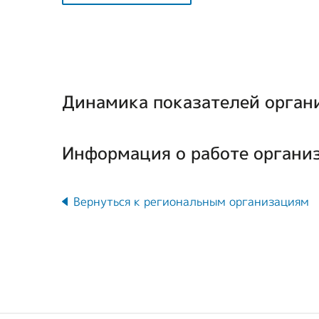
Динамика показателей органи
Информация о работе организа
Вернуться к региональным организациям
Всего членов ВОИ, чел.,
Наименование показателей
в т.ч. инвалидов, чел.
- инвалидов I группы
Всего членов ВОИ,
- инвалидов 2 группы