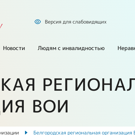
Версия для слабовидящих
!
Новости
Людям с инвалидностью
Нерав
Все новости
Обратиться по
Куп
вопросам
про
КАЯ РЕГИОНА
социальной
Наша позиция
защиты
ем
Без
сре
СМИ о нас
ИЯ ВОИ
Оформление
инвалидности и
Г
Ста
Фото и видео
получение ТСР
екты
Ста
Путешествия и
низации
Белгородская региональная организация