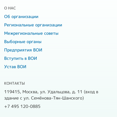
952
- 1 группы
О НАС
5930
Законных
- П группы
71
Об организации
представителей
1644
Региональные организации
- Ш группы
195
Других членов ВОИ
Межрегиональные советы
Выборные органы
Число местных
16
Число местных
17
организаций
Предприятия ВОИ
организаций
Вступить в ВОИ
Число первичных
Число первичных
64
105
Устав ВОИ
организаций
организаций
Число функциональных
КОНТАКТЫ
подразделений
119415, Москва, ул. Удальцова, д. 11 (вход в
здание с ул. Семёнова-Тян-Шанского)
Число коммерческих
+7 495 120-0885
организаций