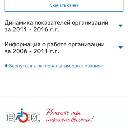
Скачать отчет
Динамика показателей организации
за 2011 - 2016 г.г.
Информация о работе организации
за 2006 - 2011 г.г.
На 01.01.2011 г.
Вернуться к региональным организациям
Численность членов ВОИ,
4031
чел.,
Наименование
На
показателей
3821
01.01.2006
в т.ч. инвалидов, чел.:
470
1 группы, чел.
Численность членов ВОИ
9 603
Вместе мы
(чел.):
2399
2 группы, чел.
8 896
cможем больше!
Из них инвалидов:
1322
3 группы, чел.